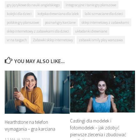
gry językowe do nauki angielskiego
integracyjne i tanie gry planszowe
kolejki dla dzieci
kołyska drewniana dla lalek
lalki szmaciane dla dzieci
polskie gry planszowe
poznań gry karciane
sklep internetowy z zabawkami
sklep internetowy z zabawkami dla dzieci
układanki drewniane
vr na targach
Zabawki sklep internetowy
zabawki smily play warszawa
YOU MAY ALSO LIKE...
Castingi dla modelek i
Hearthstone na telefon
fotomodelek – jak zdobyć
wymagania – gra karciana
pierwsze zlecenia i zbudować
12 MAJA 2020