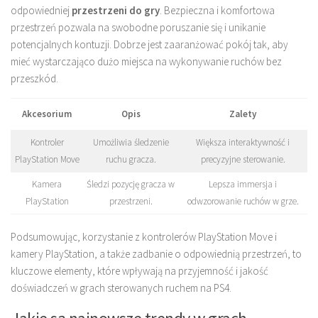
odpowiedniej
przestrzeni do gry
. Bezpieczna i komfortowa
przestrzeń pozwala na swobodne poruszanie się i unikanie
potencjalnych kontuzji. Dobrze jest zaaranżować pokój tak, aby
mieć wystarczająco dużo miejsca na wykonywanie ruchów bez
przeszkód.
Akcesorium
Opis
Zalety
Kontroler
Umożliwia śledzenie
Większa interaktywność i
PlayStation Move
ruchu gracza.
precyzyjne sterowanie.
Kamera
Śledzi pozycję gracza w
Lepsza immersja i
PlayStation
przestrzeni.
odwzorowanie ruchów w grze.
Podsumowując, korzystanie z kontrolerów PlayStation Move i
kamery PlayStation, a także zadbanie o odpowiednią przestrzeń, to
kluczowe elementy, które wpływają na przyjemność i jakość
doświadczeń w grach sterowanych ruchem na PS4.