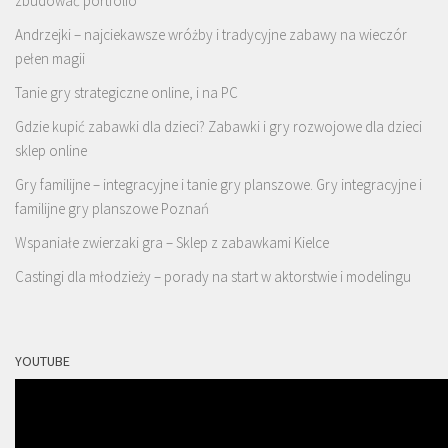
zbudować portfolio
Andrzejki – najciekawsze wróżby i tradycyjne zabawy na wieczór
pełen magii
Tanie gry strategiczne online, i na PC
Gdzie kupić zabawki dla dzieci? Zabawki i gry rozwojowe dla dzieci
sklep online
Gry familijne – integracyjne i tanie gry planszowe. Gry integracyjne i
familijne gry planszowe Poznań
Wspaniałe zwierzaki gra – Sklep z zabawkami Kielce
Castingi dla młodzieży – porady na start w aktorstwie i modelingu
YOUTUBE