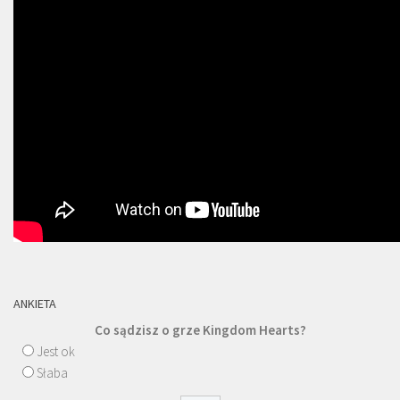
ANKIETA
Co sądzisz o grze Kingdom Hearts?
Jest ok
Słaba