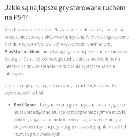
Jakie są najlepsze gry sterowane ruchem
na PS4?
Gry sterowane ruchem na PlayStation 4 to doskonały sposób na
połączenie zabawy z aktywnością fizyczną. W ofercie tego systemu
znajduje się wiele tytułów, które wykorzystują technologię
PlayStation Move
, umożliwiając graczom pełne zanurzenie się w
świat gier. Dzięki tej technologii, ruchy ciała są przekładane na
interakcję z grą, co sprawia, że doznania są jeszcze bardziej
intensywne.
Oto kilka najlepszych gier sterowanych ruchem, które warto
wypróbować na PS4:
Beat Saber
– to dynamiczna gra muzyczna, w której gracze
muszą przeciąć nadlatujące kostki zgodnie z rytmem muzyki,
wykorzystując ruchome kontrolery. To połączenie muzyki i
aktywności fizycznej czyni tę grę niezwykle popularną wśród
różnych grup wiekowych.