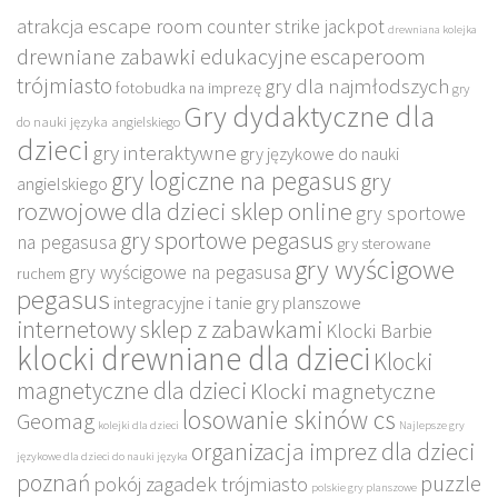
atrakcja escape room
counter strike jackpot
drewniana kolejka
drewniane zabawki edukacyjne
escaperoom
trójmiasto
gry dla najmłodszych
fotobudka na imprezę
gry
Gry dydaktyczne dla
do nauki języka angielskiego
dzieci
gry interaktywne
gry językowe do nauki
gry logiczne na pegasus
gry
angielskiego
rozwojowe dla dzieci sklep online
gry sportowe
gry sportowe pegasus
na pegasusa
gry sterowane
gry wyścigowe
gry wyścigowe na pegasusa
ruchem
pegasus
integracyjne i tanie gry planszowe
internetowy sklep z zabawkami
Klocki Barbie
klocki drewniane dla dzieci
Klocki
magnetyczne dla dzieci
Klocki magnetyczne
losowanie skinów cs
Geomag
kolejki dla dzieci
Najlepsze gry
organizacja imprez dla dzieci
językowe dla dzieci do nauki języka
poznań
puzzle
pokój zagadek trójmiasto
polskie gry planszowe