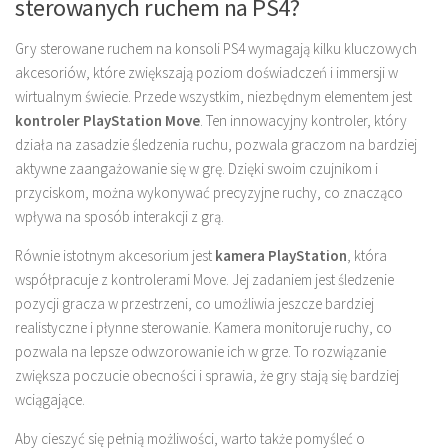
sterowanych ruchem na PS4?
Gry sterowane ruchem na konsoli PS4 wymagają kilku kluczowych
akcesoriów, które zwiększają poziom doświadczeń i immersji w
wirtualnym świecie. Przede wszystkim, niezbędnym elementem jest
kontroler PlayStation Move
. Ten innowacyjny kontroler, który
działa na zasadzie śledzenia ruchu, pozwala graczom na bardziej
aktywne zaangażowanie się w grę. Dzięki swoim czujnikom i
przyciskom, można wykonywać precyzyjne ruchy, co znacząco
wpływa na sposób interakcji z grą.
Równie istotnym akcesorium jest
kamera PlayStation
, która
współpracuje z kontrolerami Move. Jej zadaniem jest śledzenie
pozycji gracza w przestrzeni, co umożliwia jeszcze bardziej
realistyczne i płynne sterowanie. Kamera monitoruje ruchy, co
pozwala na lepsze odwzorowanie ich w grze. To rozwiązanie
zwiększa poczucie obecności i sprawia, że gry stają się bardziej
wciągające.
Aby cieszyć się pełnią możliwości, warto także pomyśleć o