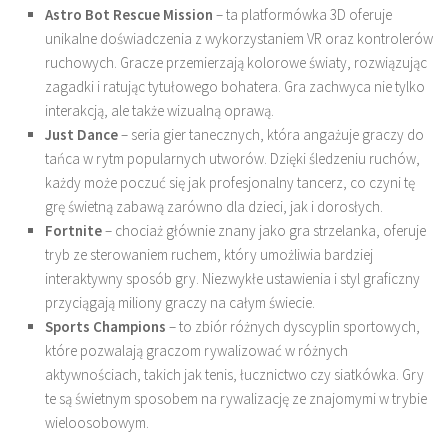
Astro Bot Rescue Mission
– ta platformówka 3D oferuje
unikalne doświadczenia z wykorzystaniem VR oraz kontrolerów
ruchowych. Gracze przemierzają kolorowe światy, rozwiązując
zagadki i ratując tytułowego bohatera. Gra zachwyca nie tylko
interakcją, ale także wizualną oprawą.
Just Dance
– seria gier tanecznych, która angażuje graczy do
tańca w rytm popularnych utworów. Dzięki śledzeniu ruchów,
każdy może poczuć się jak profesjonalny tancerz, co czyni tę
grę świetną zabawą zarówno dla dzieci, jak i dorosłych.
Fortnite
– chociaż głównie znany jako gra strzelanka, oferuje
tryb ze sterowaniem ruchem, który umożliwia bardziej
interaktywny sposób gry. Niezwykłe ustawienia i styl graficzny
przyciągają miliony graczy na całym świecie.
Sports Champions
– to zbiór różnych dyscyplin sportowych,
które pozwalają graczom rywalizować w różnych
aktywnościach, takich jak tenis, łucznictwo czy siatkówka. Gry
te są świetnym sposobem na rywalizację ze znajomymi w trybie
wieloosobowym.