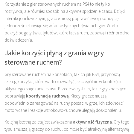
Korzystanie z gier sterowanych ruchem na PS4 to nie tylko
rozrywka, ale również sposób na aktywne spędzenie czasu. Dzięki
interakcjom fizycznym, gracze mogą poprawić swoją kondycję,
jednocześnie bawiąc się w fantastycznych światach gier. Warto
odkryć bogaty świat tytułów, które łączą ruch, zabawę i różnorodne
doświadczenia.
Jakie korzyści płyną z grania w gry
sterowane ruchem?
Gry sterowane ruchem na konsolach, takich jak PS4, przynoszą
szereg korzyści, które warto rozważyć, szczególnie w kontekście
aktywnego spędzania czasu. Przede wszystkim, takie gry znacząco
poprawiają
koordynację ruchową
. Kiedy gracze muszą
odpowiednio zareagować na ruchy postaci w grze, ich zdolności
motoryczne i reakcje wzrokowo-ruchowe ulegają doskonaleniu.
Kolejną istotną zaletą jest zwiększona
aktywność fizyczna
. Gry tego
typu zmuszają graczy do ruchu, co może być atrakcyjną alternatywą