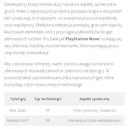
Deweloperzy kładą również duży nacisk na aspekty społeczne w
grach. Wiele z najnowszych produkcji pozwala na grę w drużynach
lub rywalizację ze znajomymi, co wzmacnia poczucie wspólnoty
oraz współpracy. Efektywna interakcja pomiędzy graczami staje się
kluczowym elementem, który przyciąga użytkowników do gier
sterowanych ruchem. Gry takie jak
PlayStation Move
rozwijają się,
aby oferować bardziej złożone mechaniki, które wymagają pracy
zespołowej i komunikacji.
Aby zobrazować te trendy, warto zwrócić uwagę na różnice w
oferowanych doświadczeniach w zależności od stylu gry. W
poniższej tabeli zaprezentowano kilka najnowszych gier, które
korzystają z tych nowoczesnych technologii:
Tytuł gry
Typ technologii
Aspekt społeczny
Beat Saber
VR
Tryby rywalizacji i kooperacji
Resident Evil 7
VR
Interakcje w trybie wieloosobowym