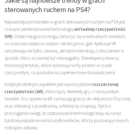
Jakie są najnowsze trendy w grach
sterowanych ruchem na PS4?
Najważniejszym trendem w grach sterowanych ruchem na PS4 jest
rosnące zainteresowanie technologią
wirtualnej rzeczywistości
(VR)
. Dzięki niej gracze mogą zanurzyć się w wirtualnych światach,
co znacznie zwiększa realizm i atrakcyjność gier. Aplikacje VR
umożliwiają nie tylko zabawę, ale także interakcję z otoczeniem w
sposób, który wcześniej był nieosiągalny. Deweloperzy tworzą
innowacyjne tytuły, które wykonują ruchy postaci w czasie
rzeczywistym, co pozwala na zupełnie nowe doświadczenia.
Kolejnym istotnym aspektem jest wykorzystanie
rozszerzonej
rzeczywistości (AR)
, która łączy elementy gry z rzeczywistym
światem. Gry oparte na AR zachęcają graczy do aktywności fizycznej
oraz interakcji z przestrzenią, w której się znajdują. Oprócz
przyciągania uwagi, te zastosowania technologii stają się coraz
bardziej popularne wśród użytkowników, którzy poszukują nowych
rodzajów zabawy.