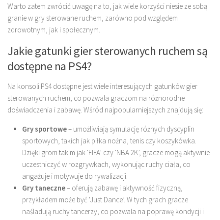
Warto zatem zwrócić uwagę na to, jak wiele korzyści niesie ze sobą
granie w gry sterowane ruchem, zarówno pod względem
zdrowotnym, jak i społecznym.
Jakie gatunki gier sterowanych ruchem są
dostępne na PS4?
Na konsoli PS4 dostępne jest wiele interesujących gatunków gier
sterowanych ruchem, co pozwala graczom na różnorodne
doświadczenia i zabawę. Wśród najpopularniejszych znajdują się:
Gry sportowe
– umożliwiają symulację różnych dyscyplin
sportowych, takich jak piłka nożna, tenis czy koszykówka.
Dzięki grom takim jak 'FIFA’ czy 'NBA 2K’, gracze mogą aktywnie
uczestniczyć w rozgrywkach, wykonując ruchy ciała, co
angażuje i motywuje do rywalizacji.
Gry taneczne
– oferują zabawę i aktywność fizyczną,
przykładem może być 'Just Dance’. W tych grach gracze
naśladują ruchy tancerzy, co pozwala na poprawę kondycji i