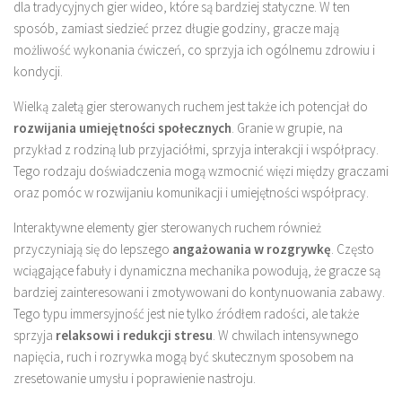
dla tradycyjnych gier wideo, które są bardziej statyczne. W ten
sposób, zamiast siedzieć przez długie godziny, gracze mają
możliwość wykonania ćwiczeń, co sprzyja ich ogólnemu zdrowiu i
kondycji.
Wielką zaletą gier sterowanych ruchem jest także ich potencjał do
rozwijania umiejętności społecznych
. Granie w grupie, na
przykład z rodziną lub przyjaciółmi, sprzyja interakcji i współpracy.
Tego rodzaju doświadczenia mogą wzmocnić więzi między graczami
oraz pomóc w rozwijaniu komunikacji i umiejętności współpracy.
Interaktywne elementy gier sterowanych ruchem również
przyczyniają się do lepszego
angażowania w rozgrywkę
. Często
wciągające fabuły i dynamiczna mechanika powodują, że gracze są
bardziej zainteresowani i zmotywowani do kontynuowania zabawy.
Tego typu immersyjność jest nie tylko źródłem radości, ale także
sprzyja
relaksowi i redukcji stresu
. W chwilach intensywnego
napięcia, ruch i rozrywka mogą być skutecznym sposobem na
zresetowanie umysłu i poprawienie nastroju.