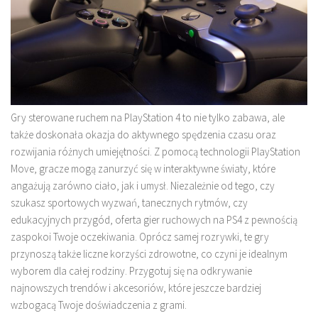
Gry sterowane ruchem na PlayStation 4 to nie tylko zabawa, ale
także doskonała okazja do aktywnego spędzenia czasu oraz
rozwijania różnych umiejętności. Z pomocą technologii PlayStation
Move, gracze mogą zanurzyć się w interaktywne światy, które
angażują zarówno ciało, jak i umysł. Niezależnie od tego, czy
szukasz sportowych wyzwań, tanecznych rytmów, czy
edukacyjnych przygód, oferta gier ruchowych na PS4 z pewnością
zaspokoi Twoje oczekiwania. Oprócz samej rozrywki, te gry
przynoszą także liczne korzyści zdrowotne, co czyni je idealnym
wyborem dla całej rodziny. Przygotuj się na odkrywanie
najnowszych trendów i akcesoriów, które jeszcze bardziej
wzbogacą Twoje doświadczenia z grami.