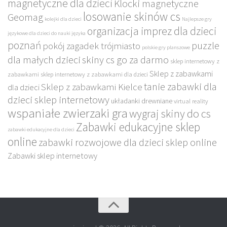
magnetyczne dla dzieci
Klocki magnetyczne
losowanie skinów cs
Geomag
kolejki dla dzieci
Najlepsze gry
organizacja imprez dla dzieci
językowe dla dzieci do nauki języka
poznań
puzzle
pokój zagadek trójmiasto
polskie gry planszowe
dla małych dzieci
skiny cs go za darmo
sklep internetowy z
Sklep z zabawkami
zabawkami
sklep internetowy z zabawkami dla dzieci
tanie zabawki dla
Sklep z zabawkami Kielce
dla dzieci
dzieci sklep internetowy
układanki drewniane
virtual reality
wspaniałe zwierzaki gra
wygraj skiny do cs
Zabawki edukacyjne sklep
zabawki edukacyjne dla dzieci
online
zabawki rozwojowe dla dzieci sklep online
Zabawki sklep internetowy