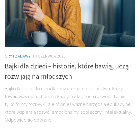
GRY I ZABAWY
10 CZERWCA 2023
Bajki dla dzieci – historie, które bawią, uczą i
rozwijają najmłodszych
Bajki dla dzieci to nieodłączny element dzieciństwa, który
towarzyszy maluchom na każdym etapie ich rozwoju. To nie
tylko formy rozrywki, ale również ważne narzędzia edukacyjne,
które wspierają rozwój emocjonalny, społeczny i intelektualny.
Odpowiednio dobrane...