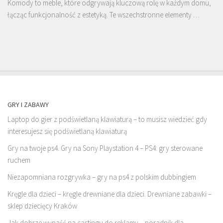
Komody to meble, które odgrywają kluczową rolę w każdym domu,
łącząc funkcjonalność z estetyką. Te wszechstronne elementy …
GRY I ZABAWY
Laptop do gier z podświetlaną klawiaturą – to musisz wiedzieć gdy
interesujesz się podświetlaną klawiaturą
Gry na twoje ps4. Gry na Sony Playstation 4 – PS4: gry sterowane
ruchem
Niezapomniana rozgrywka – gry na ps4 z polskim dubbingiem
Kręgle dla dzieci – kręgle drewniane dla dzieci. Drewniane zabawki –
sklep dziecięcy Kraków
Jak dobrze wypaść na castingu do reklamy – poradnik dla