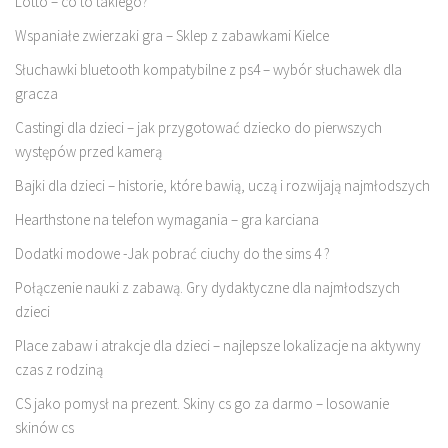
Lotto – co to takiego?
Wspaniałe zwierzaki gra – Sklep z zabawkami Kielce
Słuchawki bluetooth kompatybilne z ps4 – wybór słuchawek dla
gracza
Castingi dla dzieci – jak przygotować dziecko do pierwszych
występów przed kamerą
Bajki dla dzieci – historie, które bawią, uczą i rozwijają najmłodszych
Hearthstone na telefon wymagania – gra karciana
Dodatki modowe -Jak pobrać ciuchy do the sims 4 ?
Połączenie nauki z zabawą. Gry dydaktyczne dla najmłodszych
dzieci
Place zabaw i atrakcje dla dzieci – najlepsze lokalizacje na aktywny
czas z rodziną
CS jako pomysł na prezent. Skiny cs go za darmo – losowanie
skinów cs