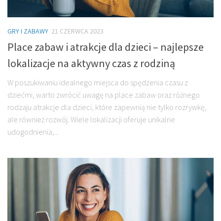
GRY I ZABAWY
21 CZERWCA 2023
Place zabaw i atrakcje dla dzieci – najlepsze
lokalizacje na aktywny czas z rodziną
W poszukiwaniu idealnego miejsca do spędzenia czasu z
dziećmi, warto zwrócić uwagę na place zabaw oraz różnego
rodzaju atrakcje dla dzieci, które zapewnią nie tylko rozrywkę,
ale również rozwój. Wiele lokalizacji oferuje unikalne
udogodnienia,...