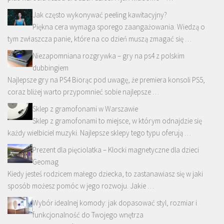
Jak często wykonywać peeling kawitacyjny?
Piękna cera wymaga sporego zaangażowania. Wiedzą o
tym zwłaszcza panie, które na co dzień muszą zmagać się …
Niezapomniana rozgrywka – gry na ps4 z polskim
dubbingiem
Najlepsze gry na PS4 Biorąc pod uwagę, że premiera konsoli PS5,
coraz bliżej warto przypomnieć sobie najlepsze …
Sklep z gramofonami w Warszawie
Sklep z gramofonami to miejsce, w którym odnajdzie się
każdy wielbiciel muzyki. Najlepsze sklepy tego typu oferują …
Prezent dla pięciolatka – Klocki magnetyczne dla dzieci
Geomag
Kiedy jesteś rodzicem małego dziecka, to zastanawiasz się w jaki
sposób możesz pomóc w jego rozwoju. Jakie …
Wybór idealnej komody: jak dopasować styl, rozmiar i
funkcjonalność do Twojego wnętrza