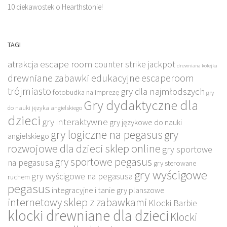
10 ciekawostek o Hearthstonie!
TAGI
atrakcja escape room
counter strike jackpot
drewniana kolejka
drewniane zabawki edukacyjne
escaperoom
trójmiasto
gry dla najmłodszych
fotobudka na imprezę
gry
Gry dydaktyczne dla
do nauki języka angielskiego
dzieci
gry interaktywne
gry językowe do nauki
gry logiczne na pegasus
gry
angielskiego
rozwojowe dla dzieci sklep online
gry sportowe
gry sportowe pegasus
na pegasusa
gry sterowane
gry wyścigowe
gry wyścigowe na pegasusa
ruchem
pegasus
integracyjne i tanie gry planszowe
internetowy sklep z zabawkami
Klocki Barbie
klocki drewniane dla dzieci
Klocki