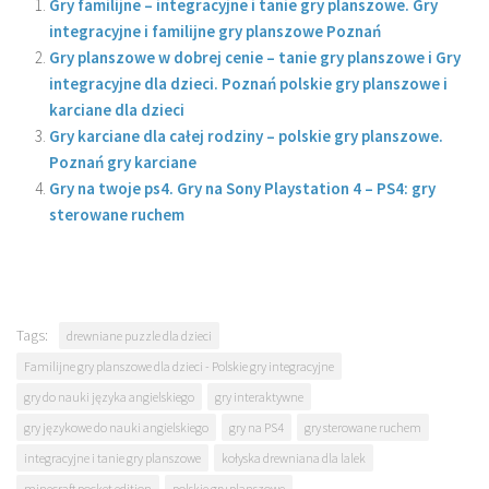
Gry familijne – integracyjne i tanie gry planszowe. Gry
integracyjne i familijne gry planszowe Poznań
Gry planszowe w dobrej cenie – tanie gry planszowe i Gry
integracyjne dla dzieci. Poznań polskie gry planszowe i
karciane dla dzieci
Gry karciane dla całej rodziny – polskie gry planszowe.
Poznań gry karciane
Gry na twoje ps4. Gry na Sony Playstation 4 – PS4: gry
sterowane ruchem
Tags:
drewniane puzzle dla dzieci
Familijne gry planszowe dla dzieci - Polskie gry integracyjne
gry do nauki języka angielskiego
gry interaktywne
gry językowe do nauki angielskiego
gry na PS4
gry sterowane ruchem
integracyjne i tanie gry planszowe
kołyska drewniana dla lalek
minecraft pocket edition
polskie gry planszowe