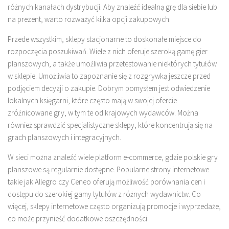
różnych kanałach dystrybucji. Aby znaleźć idealną grę dla siebie lub
na prezent, warto rozważyć kilka opcji zakupowych.
Przede wszystkim, sklepy stacjonarne to doskonałe miejsce do
rozpoczęcia poszukiwań. Wiele z nich oferuje szeroką gamę gier
planszowych, a także umożliwia przetestowanie niektórych tytułów
w sklepie. Umożliwia to zapoznanie się z rozgrywką jeszcze przed
podjęciem decyzji o zakupie. Dobrym pomysłem jest odwiedzenie
lokalnych księgarni, które często mają w swojej ofercie
zróżnicowane gry, w tym te od krajowych wydawców. Można
również sprawdzić specjalistyczne sklepy, które koncentrują się na
grach planszowych i integracyjnych.
W sieci można znaleźć wiele platform e-commerce, gdzie polskie gry
planszowe są regularnie dostępne. Popularne strony internetowe
takie jak Allegro czy Ceneo oferują możliwość porównania cen i
dostępu do szerokiej gamy tytułów z różnych wydawnictw. Co
więcej, sklepy internetowe często organizują promocje i wyprzedaże,
co może przynieść dodatkowe oszczędności.