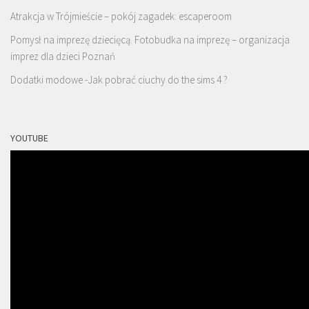
Atrakcja w Trójmieście – pokój zagadek: escaperoom
Pomysł na imprezę dziecięcą. Fotobudka na imprezę – organizacja
imprez dla dzieci Poznań
Dodatki modowe -Jak pobrać ciuchy do the sims 4 ?
YOUTUBE