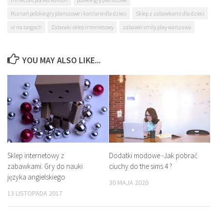
Poznań polskie gry planszowe i karciane dla dzieci
Sklep z zabawkami dla dzieci
vr na targach
Zabawki sklep internetowy
zabawki smily play warszawa
YOU MAY ALSO LIKE...
Sklep internetowy z
Dodatki modowe -Jak pobrać
zabawkami. Gry do nauki
ciuchy do the sims 4 ?
języka angielskiego
30 MAJA 2020
13 LISTOPADA 2017