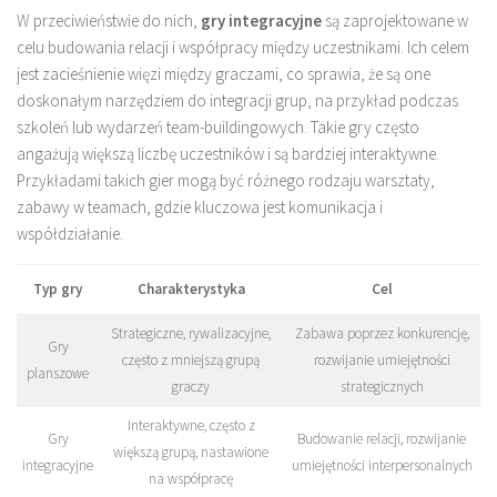
W przeciwieństwie do nich,
gry integracyjne
są zaprojektowane w
celu budowania relacji i współpracy między uczestnikami. Ich celem
jest zacieśnienie więzi między graczami, co sprawia, że są one
doskonałym narzędziem do integracji grup, na przykład podczas
szkoleń lub wydarzeń team-buildingowych. Takie gry często
angażują większą liczbę uczestników i są bardziej interaktywne.
Przykładami takich gier mogą być różnego rodzaju warsztaty,
zabawy w teamach, gdzie kluczowa jest komunikacja i
współdziałanie.
Typ gry
Charakterystyka
Cel
Strategiczne, rywalizacyjne,
Zabawa poprzez konkurencję,
Gry
często z mniejszą grupą
rozwijanie umiejętności
planszowe
graczy
strategicznych
Interaktywne, często z
Gry
Budowanie relacji, rozwijanie
większą grupą, nastawione
integracyjne
umiejętności interpersonalnych
na współpracę