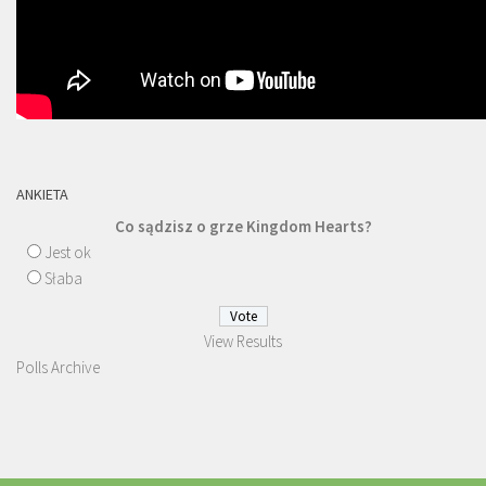
ANKIETA
Co sądzisz o grze Kingdom Hearts?
Jest ok
Słaba
View Results
Polls Archive