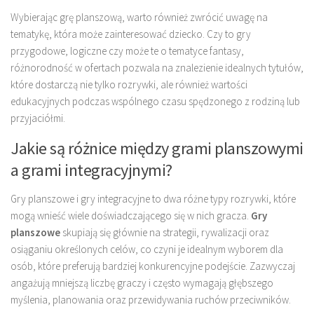
Wybierając grę planszową, warto również zwrócić uwagę na
tematykę, która może zainteresować dziecko. Czy to gry
przygodowe, logiczne czy może te o tematyce fantasy,
różnorodność w ofertach pozwala na znalezienie idealnych tytułów,
które dostarczą nie tylko rozrywki, ale również wartości
edukacyjnych podczas wspólnego czasu spędzonego z rodziną lub
przyjaciółmi.
Jakie są różnice między grami planszowymi
a grami integracyjnymi?
Gry planszowe i gry integracyjne to dwa różne typy rozrywki, które
mogą wnieść wiele doświadczającego się w nich gracza.
Gry
planszowe
skupiają się głównie na strategii, rywalizacji oraz
osiąganiu określonych celów, co czyni je idealnym wyborem dla
osób, które preferują bardziej konkurencyjne podejście. Zazwyczaj
angażują mniejszą liczbę graczy i często wymagają głębszego
myślenia, planowania oraz przewidywania ruchów przeciwników.