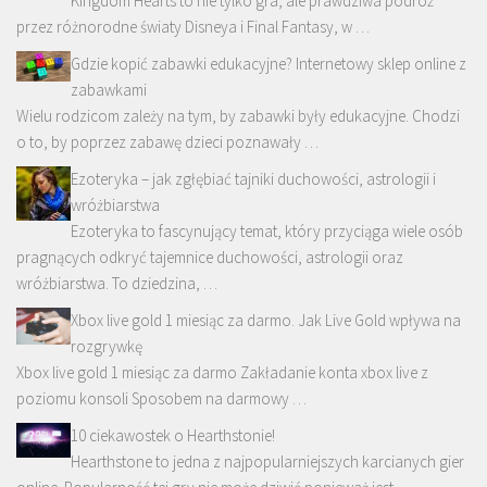
Kingdom Hearts to nie tylko gra, ale prawdziwa podróż
przez różnorodne światy Disneya i Final Fantasy, w …
Gdzie kopić zabawki edukacyjne? Internetowy sklep online z
zabawkami
Wielu rodzicom zależy na tym, by zabawki były edukacyjne. Chodzi
o to, by poprzez zabawę dzieci poznawały …
Ezoteryka – jak zgłębiać tajniki duchowości, astrologii i
wróżbiarstwa
Ezoteryka to fascynujący temat, który przyciąga wiele osób
pragnących odkryć tajemnice duchowości, astrologii oraz
wróżbiarstwa. To dziedzina, …
Xbox live gold 1 miesiąc za darmo. Jak Live Gold wpływa na
rozgrywkę
Xbox live gold 1 miesiąc za darmo Zakładanie konta xbox live z
poziomu konsoli Sposobem na darmowy …
10 ciekawostek o Hearthstonie!
Hearthstone to jedna z najpopularniejszych karcianych gier