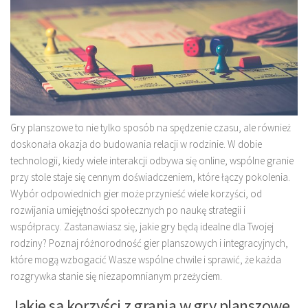
Gry planszowe to nie tylko sposób na spędzenie czasu, ale również
doskonała okazja do budowania relacji w rodzinie. W dobie
technologii, kiedy wiele interakcji odbywa się online, wspólne granie
przy stole staje się cennym doświadczeniem, które łączy pokolenia.
Wybór odpowiednich gier może przynieść wiele korzyści, od
rozwijania umiejętności społecznych po naukę strategii i
współpracy. Zastanawiasz się, jakie gry będą idealne dla Twojej
rodziny? Poznaj różnorodność gier planszowych i integracyjnych,
które mogą wzbogacić Wasze wspólne chwile i sprawić, że każda
rozgrywka stanie się niezapomnianym przeżyciem.
Jakie są korzyści z grania w gry planszowe