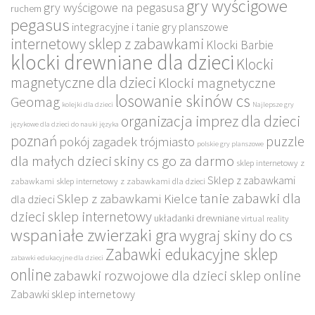
gry wyścigowe
gry wyścigowe na pegasusa
ruchem
pegasus
integracyjne i tanie gry planszowe
internetowy sklep z zabawkami
Klocki Barbie
klocki drewniane dla dzieci
Klocki
magnetyczne dla dzieci
Klocki magnetyczne
losowanie skinów cs
Geomag
kolejki dla dzieci
Najlepsze gry
organizacja imprez dla dzieci
językowe dla dzieci do nauki języka
poznań
puzzle
pokój zagadek trójmiasto
polskie gry planszowe
dla małych dzieci
skiny cs go za darmo
sklep internetowy z
Sklep z zabawkami
zabawkami
sklep internetowy z zabawkami dla dzieci
tanie zabawki dla
Sklep z zabawkami Kielce
dla dzieci
dzieci sklep internetowy
układanki drewniane
virtual reality
wspaniałe zwierzaki gra
wygraj skiny do cs
Zabawki edukacyjne sklep
zabawki edukacyjne dla dzieci
online
zabawki rozwojowe dla dzieci sklep online
Zabawki sklep internetowy