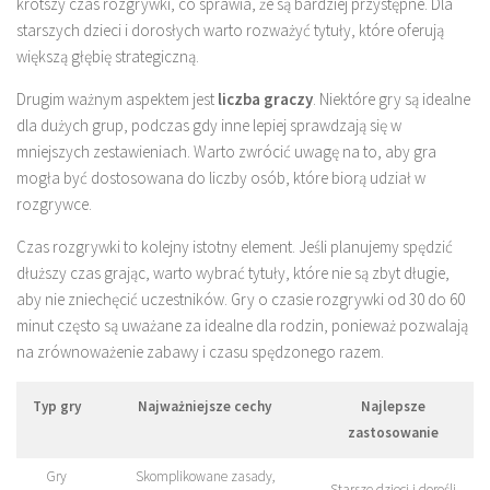
krótszy czas rozgrywki, co sprawia, że są bardziej przystępne. Dla
starszych dzieci i dorosłych warto rozważyć tytuły, które oferują
większą głębię strategiczną.
Drugim ważnym aspektem jest
liczba graczy
. Niektóre gry są idealne
dla dużych grup, podczas gdy inne lepiej sprawdzają się w
mniejszych zestawieniach. Warto zwrócić uwagę na to, aby gra
mogła być dostosowana do liczby osób, które biorą udział w
rozgrywce.
Czas rozgrywki to kolejny istotny element. Jeśli planujemy spędzić
dłuższy czas grając, warto wybrać tytuły, które nie są zbyt długie,
aby nie zniechęcić uczestników. Gry o czasie rozgrywki od 30 do 60
minut często są uważane za idealne dla rodzin, ponieważ pozwalają
na zrównoważenie zabawy i czasu spędzonego razem.
Typ gry
Najważniejsze cechy
Najlepsze
zastosowanie
Gry
Skomplikowane zasady,
Starsze dzieci i dorośli