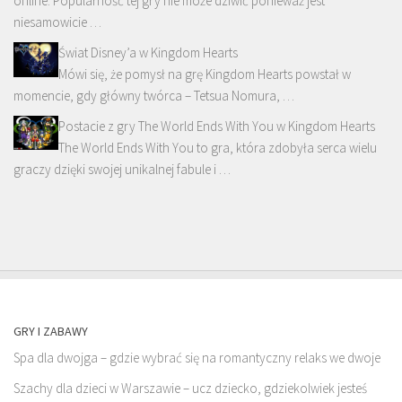
online. Popularność tej gry nie może dziwić ponieważ jest
niesamowicie …
Świat Disney’a w Kingdom Hearts
Mówi się, że pomysł na grę Kingdom Hearts powstał w
momencie, gdy główny twórca – Tetsua Nomura, …
Postacie z gry The World Ends With You w Kingdom Hearts
The World Ends With You to gra, która zdobyła serca wielu
graczy dzięki swojej unikalnej fabule i …
GRY I ZABAWY
Spa dla dwojga – gdzie wybrać się na romantyczny relaks we dwoje
Szachy dla dzieci w Warszawie – ucz dziecko, gdziekolwiek jesteś