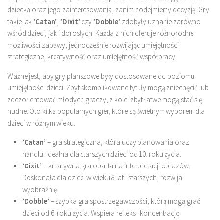
dziecka oraz jego zainteresowania, zanim podejmiemy decyzję. Gry
takie jak
’Catan’
,
’Dixit’
czy
’Dobble’
zdobyły uznanie zarówno
wśród dzieci, jak i dorosłych. Każda z nich oferuje różnorodne
możliwości zabawy, jednocześnie rozwijając umiejętności
strategiczne, kreatywność oraz umiejętność współpracy.
Ważne jest, aby gry planszowe były dostosowane do poziomu
umiejętności dzieci. Zbyt skomplikowane tytuły mogą zniechęcić lub
zdezorientować młodych graczy, z kolei zbyt łatwe mogą stać się
nudne. Oto kilka popularnych gier, które są świetnym wyborem dla
dzieci w różnym wieku:
’Catan’
– gra strategiczna, która uczy planowania oraz
handlu. Idealna dla starszych dzieci od 10. roku życia.
’Dixit’
– kreatywna gra oparta na interpretacji obrazów.
Doskonała dla dzieci w wieku 8 lat i starszych, rozwija
wyobraźnię.
’Dobble’
– szybka gra spostrzegawczości, którą mogą grać
dzieci od 6. roku życia. Wspiera refleks i koncentrację.