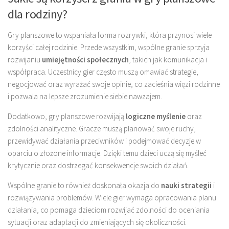
dla rodziny?
Gry planszowe to wspaniała forma rozrywki, która przynosi wiele
korzyści całej rodzinie. Przede wszystkim, wspólne granie sprzyja
rozwijaniu
umiejętności społecznych
, takich jak komunikacja i
współpraca. Uczestnicy gier często muszą omawiać strategie,
negocjować oraz wyrażać swoje opinie, co zacieśnia więzi rodzinne
i pozwala na lepsze zrozumienie siebie nawzajem.
Dodatkowo, gry planszowe rozwijają
logiczne myślenie
oraz
zdolności analityczne. Gracze muszą planować swoje ruchy,
przewidywać działania przeciwników i podejmować decyzje w
oparciu o złożone informacje. Dzięki temu dzieci uczą się myśleć
krytycznie oraz dostrzegać konsekwencje swoich działań.
Wspólne granie to również doskonała okazja do
nauki strategii
i
rozwiązywania problemów. Wiele gier wymaga opracowania planu
działania, co pomaga dzieciom rozwijać zdolności do oceniania
sytuacji oraz adaptacji do zmieniających się okoliczności.