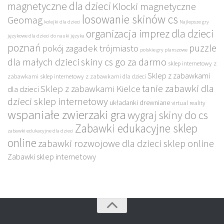
magnetyczne dla dzieci
Klocki magnetyczne
losowanie skinów cs
Geomag
kolejki dla dzieci
Najlepsze gry
organizacja imprez dla dzieci
językowe dla dzieci do nauki języka
poznań
puzzle
pokój zagadek trójmiasto
polskie gry planszowe
dla małych dzieci
skiny cs go za darmo
sklep internetowy z
Sklep z zabawkami
zabawkami
sklep internetowy z zabawkami dla dzieci
tanie zabawki dla
Sklep z zabawkami Kielce
dla dzieci
dzieci sklep internetowy
układanki drewniane
virtual reality
wspaniałe zwierzaki gra
wygraj skiny do cs
Zabawki edukacyjne sklep
zabawki edukacyjne dla dzieci
online
zabawki rozwojowe dla dzieci sklep online
Zabawki sklep internetowy