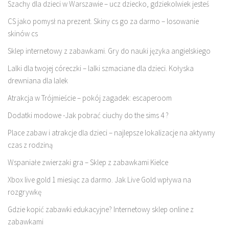
Szachy dla dzieci w Warszawie – ucz dziecko, gdziekolwiek jesteś
CS jako pomysł na prezent. Skiny cs go za darmo – losowanie
skinów cs
Sklep internetowy z zabawkami. Gry do nauki języka angielskiego
Lalki dla twojej córeczki – lalki szmaciane dla dzieci. Kołyska
drewniana dla lalek
Atrakcja w Trójmieście – pokój zagadek: escaperoom
Dodatki modowe -Jak pobrać ciuchy do the sims 4 ?
Place zabaw i atrakcje dla dzieci – najlepsze lokalizacje na aktywny
czas z rodziną
Wspaniałe zwierzaki gra – Sklep z zabawkami Kielce
Xbox live gold 1 miesiąc za darmo. Jak Live Gold wpływa na
rozgrywkę
Gdzie kopić zabawki edukacyjne? Internetowy sklep online z
zabawkami