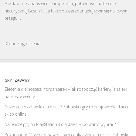
Mołdawia jest państwem europejskim, położonym na terenie
historycznej Besarabii, a także obszarze znajdującym się na lewym
brzegu …
Drobne ogłoszenia
GRY I ZABAWY
Zlecenia dla hostess i fordanserek – jak rozpocząć karierę i znaleźć
najlepsze eventy
Gdzie kupić zabawki dla dzieci? Zabawki i gry rozwojowe dla dzieci
sklep online
Najlepsze gry na PlayStation 3 dla dzieci – Co warto wybrać?
Różnorodność gier i zabawek – gry edukacyjne dla dzieci. Zabawki