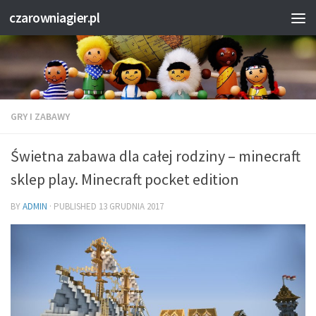
czarowniagier.pl
GRY I ZABAWY
Świetna zabawa dla całej rodziny – minecraft
sklep play. Minecraft pocket edition
BY
ADMIN
· PUBLISHED
13 GRUDNIA 2017