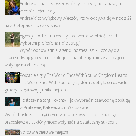
Andrzejki – najciekawsze wróżby i tradycyjne zabawy na
wieczór pełen magii
Andrzejki to wyjątkowy wieczór, który odbywa się w noc z 29
na 30 listopada. To czas, kiedy …
Agencje hostess na eventy – co warto wiedzieć przed
wyborem profesjonalnej obsługi
Wybór odpowiedniej agencji hostess jest kluczowy dla
sukcesu Twojego eventu. Profesjonalna obsługa może znacząco
wpłynąć na atmosferę …
Postacie z gry The World Ends With You w Kingdom Hearts
The World Ends With You to gra, która zdobyła serca wielu
graczy dzięki swojej unikalnej fabule i …
Hostessy na targi i eventy – jak wybrać niezawodną obsługę
w Krakowie, Katowicach i Warszawie
Wybór hostess na targi i eventy to kluczowy element każdego
przedsięwzięcia, który może wpłynąć na ostateczny sukces …
Mołdawia ciekawe miejsca