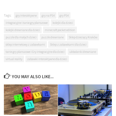
Tags:
gry interaktywne
gry na PS4
gry PS4
integracyjne i tanie gry planszowe
kolejki dla dzieci
kolejki drewniane dla dzieci
minecraft pocket edition
puzzle dla małych dzieci
puzzle drewniane
Sklep dziecięcy Kraków
sklep internetowy z zabawkami
Sklep z zabawkami dla dzieci
tanie gry planszowe i Gry integracyjne dla dzieci
układanki drewniane
virtual reality
zabawki interaktywne dla dzieci
YOU MAY ALSO LIKE...