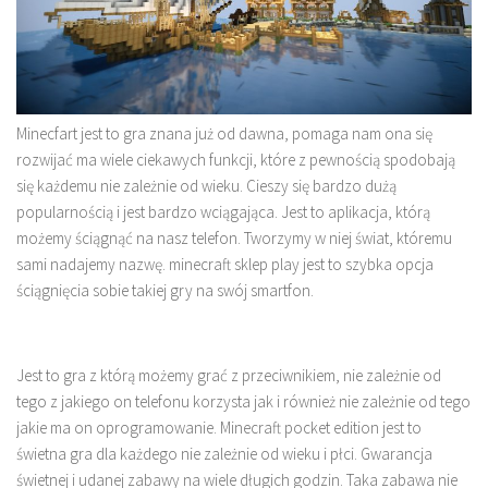
Minecfart jest to gra znana już od dawna, pomaga nam ona się
rozwijać ma wiele ciekawych funkcji, które z pewnością spodobają
się każdemu nie zależnie od wieku. Cieszy się bardzo dużą
popularnością i jest bardzo wciągająca. Jest to aplikacja, którą
możemy ściągnąć na nasz telefon. Tworzymy w niej świat, któremu
sami nadajemy nazwę. minecraft sklep play jest to szybka opcja
ściągnięcia sobie takiej gry na swój smartfon.
Jest to gra z którą możemy grać z przeciwnikiem, nie zależnie od
tego z jakiego on telefonu korzysta jak i również nie zależnie od tego
jakie ma on oprogramowanie. Minecraft pocket edition jest to
świetna gra dla każdego nie zależnie od wieku i płci. Gwarancja
świetnej i udanej zabawy na wiele długich godzin. Taka zabawa nie