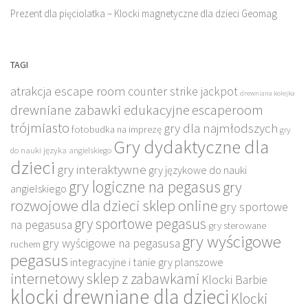
Prezent dla pięciolatka – Klocki magnetyczne dla dzieci Geomag
TAGI
atrakcja escape room
counter strike jackpot
drewniana kolejka
drewniane zabawki edukacyjne
escaperoom
trójmiasto
gry dla najmłodszych
fotobudka na imprezę
gry
Gry dydaktyczne dla
do nauki języka angielskiego
dzieci
gry interaktywne
gry językowe do nauki
gry logiczne na pegasus
gry
angielskiego
rozwojowe dla dzieci sklep online
gry sportowe
gry sportowe pegasus
na pegasusa
gry sterowane
gry wyścigowe
gry wyścigowe na pegasusa
ruchem
pegasus
integracyjne i tanie gry planszowe
internetowy sklep z zabawkami
Klocki Barbie
klocki drewniane dla dzieci
Klocki