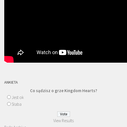
ANKIETA
Co sądzisz o grze Kingdom Hearts?
Jest ok
Słaba
View Results