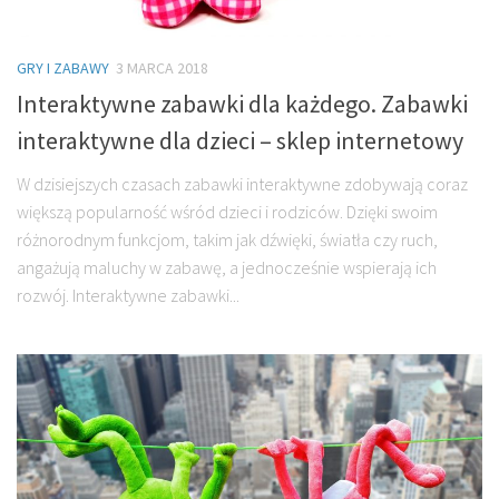
GRY I ZABAWY
3 MARCA 2018
Interaktywne zabawki dla każdego. Zabawki
interaktywne dla dzieci – sklep internetowy
W dzisiejszych czasach zabawki interaktywne zdobywają coraz
większą popularność wśród dzieci i rodziców. Dzięki swoim
różnorodnym funkcjom, takim jak dźwięki, światła czy ruch,
angażują maluchy w zabawę, a jednocześnie wspierają ich
rozwój. Interaktywne zabawki...