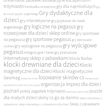
drewniane zabawki edukacyjne
escaperoom
trójmiasto
gry dla najmłodszych
fotobudka na imprezę
gry
Gry dydaktyczne dla
do nauki języka angielskiego
dzieci
gry interaktywne
gry językowe do nauki
gry logiczne na pegasus
gry
angielskiego
rozwojowe dla dzieci sklep online
gry sportowe
gry sportowe pegasus
na pegasusa
gry sterowane
gry wyścigowe
gry wyścigowe na pegasusa
ruchem
pegasus
integracyjne i tanie gry planszowe
internetowy sklep z zabawkami
Klocki Barbie
klocki drewniane dla dzieci
Klocki
magnetyczne dla dzieci
Klocki magnetyczne
losowanie skinów cs
Geomag
kolejki dla dzieci
Najlepsze gry
organizacja imprez dla dzieci
językowe dla dzieci do nauki języka
poznań
puzzle
pokój zagadek trójmiasto
polskie gry planszowe
dla małych dzieci
skiny cs go za darmo
sklep internetowy z
Sklep z zabawkami
zabawkami
sklep internetowy z zabawkami dla dzieci