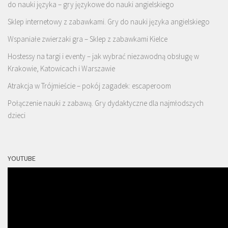
do nauki języka – gry językowe do nauki angielskiego
Sklep internetowy z zabawkami. Gry do nauki języka angielskiego
Wspaniałe zwierzaki gra – Sklep z zabawkami Kielce
Hostessy na targi i eventy – jak wybrać niezawodną obsługę w
Krakowie, Katowicach i Warszawie
Atrakcja w Trójmieście – pokój zagadek: escaperoom
Połączenie nauki z zabawą. Gry dydaktyczne dla najmłodszych
dzieci
YOUTUBE