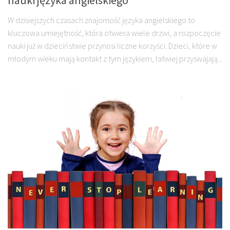
W dzisiejszych czasach znajomość języka angielskiego to
kluczowa umiejętność, która otwiera wiele drzwi, a rozpoczęcie
nauki już w dzieciństwie przynosi liczne korzyści. Dzieci, które w
młodym wieku mają kontakt z tym językiem, łatwiej przyswajają...