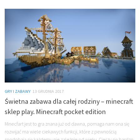
GRY I ZABAWY
13 GRUDNIA 2017
Świetna zabawa dla całej rodziny – minecraft
sklep play. Minecraft pocket edition
Minecfart jest to gra znana już od dawna, pomaga nam ona się
rozwijać ma wiele ciekawych funkcji, które z pewnością
spodobają się każdemu nie zależnie od wieku. Cieszy się bardzo