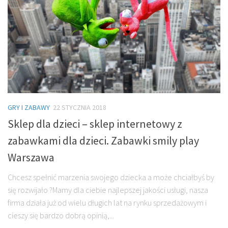
GRY I ZABAWY
22 STYCZNIA 2018
Sklep dla dzieci – sklep internetowy z
zabawkami dla dzieci. Zabawki smily play
Warszawa
Chcesz spełnić marzenia swojego dziecka a może chciałbyś by
się rozwijało ?Mamy dla ciebie najlepszej jakości usługi, nasza
firma działa już od wielu długich lat na rynku sprzedażowym i
cieszy się bardzo dobrą opinią,...