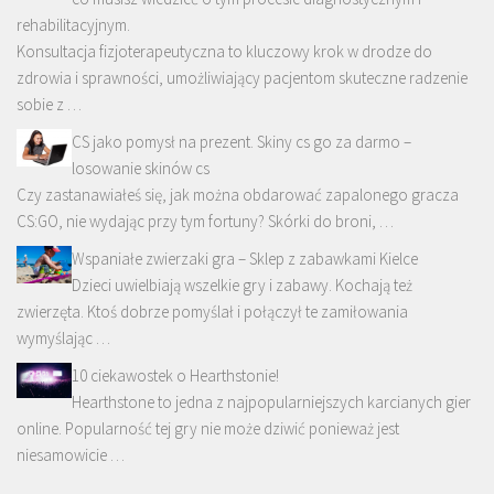
rehabilitacyjnym.
Konsultacja fizjoterapeutyczna to kluczowy krok w drodze do
zdrowia i sprawności, umożliwiający pacjentom skuteczne radzenie
sobie z …
CS jako pomysł na prezent. Skiny cs go za darmo –
losowanie skinów cs
Czy zastanawiałeś się, jak można obdarować zapalonego gracza
CS:GO, nie wydając przy tym fortuny? Skórki do broni, …
Wspaniałe zwierzaki gra – Sklep z zabawkami Kielce
Dzieci uwielbiają wszelkie gry i zabawy. Kochają też
zwierzęta. Ktoś dobrze pomyślał i połączył te zamiłowania
wymyślając …
10 ciekawostek o Hearthstonie!
Hearthstone to jedna z najpopularniejszych karcianych gier
online. Popularność tej gry nie może dziwić ponieważ jest
niesamowicie …