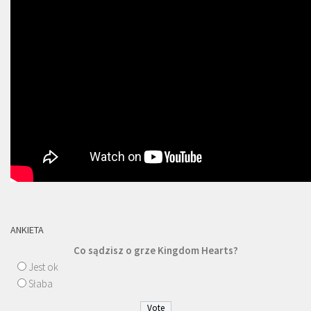
ANKIETA
Co sądzisz o grze Kingdom Hearts?
Jest ok
Słaba