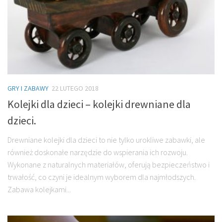
GRY I ZABAWY
22 LUTEGO 2018
Kolejki dla dzieci – kolejki drewniane dla
dzieci.
Drewniane kolejki dla dzieci to nie tylko urokliwe zabawki, ale
również doskonałe narzędzie do wspierania ich rozwoju.
Wykonane z naturalnych materiałów, oferują bezpieczeństwo i
trwałość, co czyni je idealnym wyborem dla najmłodszych.
Zabawa kolejkami...