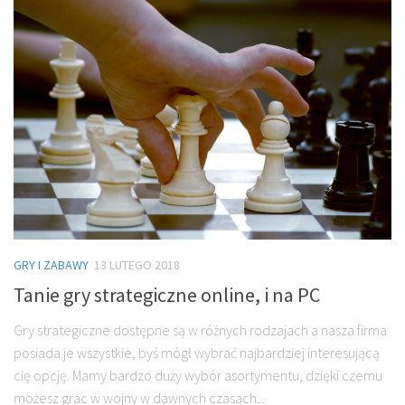
GRY I ZABAWY
13 LUTEGO 2018
Tanie gry strategiczne online, i na PC
Gry strategiczne dostępne są w różnych rodzajach a nasza firma
posiada je wszystkie, byś mógł wybrać najbardziej interesującą
cię opcję. Mamy bardzo duży wybór asortymentu, dzięki czemu
możesz grac w wojny w dawnych czasach...