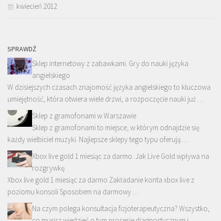
kwiecień 2012
SPRAWDŹ
Sklep internetowy z zabawkami. Gry do nauki języka
angielskiego
W dzisiejszych czasach znajomość języka angielskiego to kluczowa
umiejętność, która otwiera wiele drzwi, a rozpoczęcie nauki już …
Sklep z gramofonami w Warszawie
Sklep z gramofonami to miejsce, w którym odnajdzie się
każdy wielbiciel muzyki. Najlepsze sklepy tego typu oferują …
Xbox live gold 1 miesiąc za darmo. Jak Live Gold wpływa na
rozgrywkę
Xbox live gold 1 miesiąc za darmo Zakładanie konta xbox live z
poziomu konsoli Sposobem na darmowy …
Na czym polega konsultacja fizjoterapeutyczna? Wszystko,
co musisz wiedzieć o tym procesie diagnostycznym i