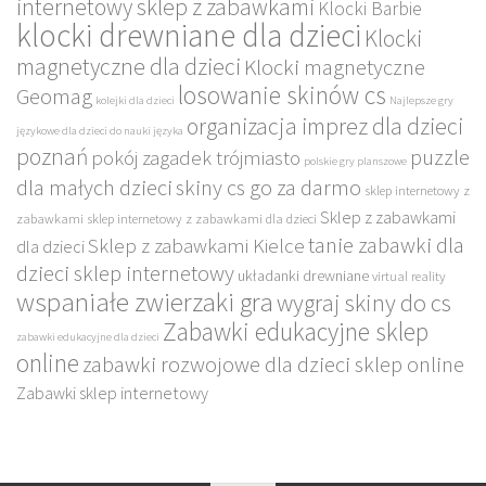
internetowy sklep z zabawkami
Klocki Barbie
klocki drewniane dla dzieci
Klocki
magnetyczne dla dzieci
Klocki magnetyczne
losowanie skinów cs
Geomag
kolejki dla dzieci
Najlepsze gry
organizacja imprez dla dzieci
językowe dla dzieci do nauki języka
poznań
puzzle
pokój zagadek trójmiasto
polskie gry planszowe
dla małych dzieci
skiny cs go za darmo
sklep internetowy z
Sklep z zabawkami
zabawkami
sklep internetowy z zabawkami dla dzieci
tanie zabawki dla
Sklep z zabawkami Kielce
dla dzieci
dzieci sklep internetowy
układanki drewniane
virtual reality
wspaniałe zwierzaki gra
wygraj skiny do cs
Zabawki edukacyjne sklep
zabawki edukacyjne dla dzieci
online
zabawki rozwojowe dla dzieci sklep online
Zabawki sklep internetowy