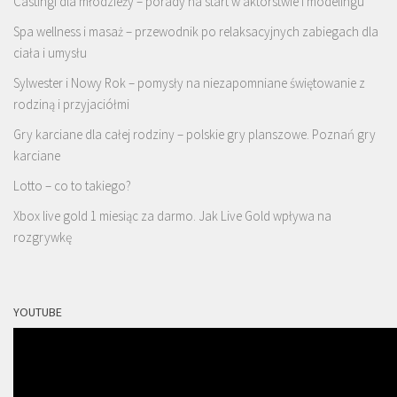
Castingi dla młodzieży – porady na start w aktorstwie i modelingu
Spa wellness i masaż – przewodnik po relaksacyjnych zabiegach dla
ciała i umysłu
Sylwester i Nowy Rok – pomysły na niezapomniane świętowanie z
rodziną i przyjaciółmi
Gry karciane dla całej rodziny – polskie gry planszowe. Poznań gry
karciane
Lotto – co to takiego?
Xbox live gold 1 miesiąc za darmo. Jak Live Gold wpływa na
rozgrywkę
YOUTUBE