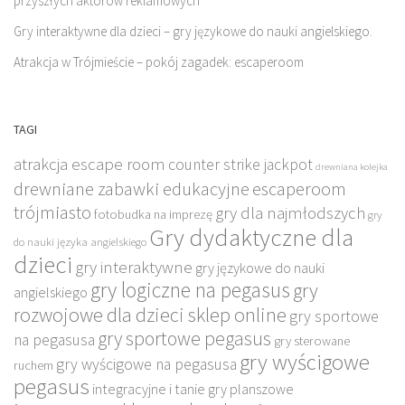
przyszłych aktorów reklamowych
Gry interaktywne dla dzieci – gry językowe do nauki angielskiego.
Atrakcja w Trójmieście – pokój zagadek: escaperoom
TAGI
atrakcja escape room
counter strike jackpot
drewniana kolejka
drewniane zabawki edukacyjne
escaperoom
trójmiasto
gry dla najmłodszych
fotobudka na imprezę
gry
Gry dydaktyczne dla
do nauki języka angielskiego
dzieci
gry interaktywne
gry językowe do nauki
gry logiczne na pegasus
gry
angielskiego
rozwojowe dla dzieci sklep online
gry sportowe
gry sportowe pegasus
na pegasusa
gry sterowane
gry wyścigowe
gry wyścigowe na pegasusa
ruchem
pegasus
integracyjne i tanie gry planszowe