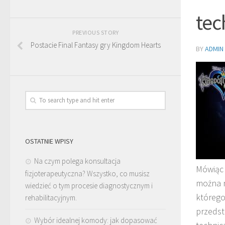
tec
PREVIOUS STORY
Postacie Final Fantasy gry Kingdom Hearts
BY
ADMIN
OSTATNIE WPISY
Na czym polega konsultacja
Mówiąc 
fizjoterapeutyczna? Wszystko, co musisz
można n
wiedzieć o tym procesie diagnostycznym i
którego
rehabilitacyjnym.
przedsta
Wybór idealnej komody: jak dopasować