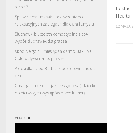
sims 4 ?
Postaci
Hearts –
Spa wellness i masaż – przewodnik po
relaksacyjnych zabiegach dla ciała i umysłu
12 MAJA 
Słuchawki bluetooth kompatybilne z ps4 –
wybór słuchawek dla gracza
Xbox live gold 1 miesiąc za darmo. Jak Live
Gold wpływa na rozgrywkę
Klocki dla dzieci Barbie, klocki drewniane dla
dzieci
Castingi dla dzieci – jak przygotować dziecko
do pierwszych występów przed kamerą
YOUTUBE