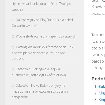
technicz
styl, rozmiar i funkcjonalność do Twojego
Kingdom
wnętrza
przez i
Najlepsze gry na PlayStation 3 dla dzieci –
Co warto wybrać?
Ten uta
Wózki elektryczne dla niepełnosprawnych
to uniw
Castingi dla modelek i fotomodelek – jak
czoło si
zdobyć pierwsze zlecenia i zbudować
twórcy 
portfolio
bardzo 
strony 
Ezoteryka – jak zgłębiać tajniki
duchowości, astrologii i wróżbiarstwa
Podob
Sylwester i Nowy Rok – pomysły na
Suk
niezapomniane świętowanie z rodziną i
Kin
przyjaciółmi
Kin