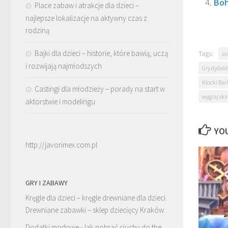
Boh
Place zabaw i atrakcje dla dzieci –
najlepsze lokalizacje na aktywny czas z
rodziną
Bajki dla dzieci – historie, które bawią, uczą
Tags:
at
i rozwijają najmłodszych
Gry dydakt
Klocki Bar
Castingi dla młodzieży – porady na start w
wygraj ski
aktorstwie i modelingu
YOU
http://javorimex.com.pl
GRY I ZABAWY
Kręgle dla dzieci – kręgle drewniane dla dzieci.
Drewniane zabawki – sklep dziecięcy Kraków
Dodatki modowe -Jak pobrać ciuchy do the