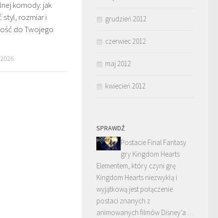
lnej komody: jak
tyl, rozmiar i
grudzień 2012
ność do Twojego
czerwiec 2012
 2026
maj 2012
kwiecień 2012
SPRAWDŹ
Postacie Final Fantasy
gry Kingdom Hearts
Elementem, który czyni grę
Kingdom Hearts niezwykłą i
wyjątkową jest połączenie
postaci znanych z
animowanych filmów Disney’a …