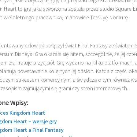
nych jakie dotyczą tej gry, na przykład tego kto dokładnie jes
 Heart to gra jaka stworzona została przez studio Square En
ch wieloletniego pracownika, mianowicie Tetsuyę Nomurę.
lentowany człowiek połączył świat Final Fantasy ze światem 
ersum Disneya. Gra okazała się hitem, szczególnie, że jej czte
łom zła i ratuje przyajciół. Grę wydano na kilku platformach, 
planują powstawanie kolejnych jej odsłon. Każda z części oka
dużym sukcesem komercyjnym, a świadczą o tym również ws
czasopism zajmującymi się grami czy stron internetowych.
ne Wpisy:
ces Kingdom Heart
gdom Heart – wersje gry
gdom Heart a Final Fantasy