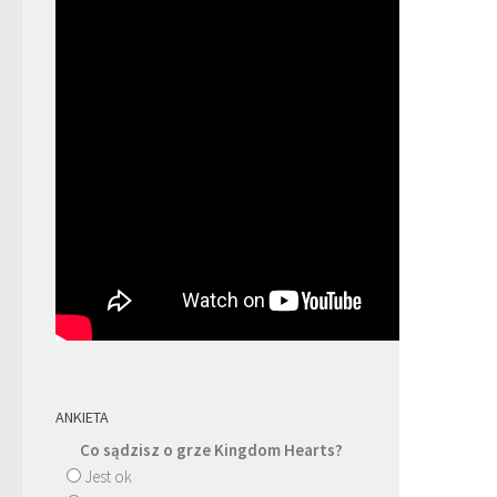
ANKIETA
Co sądzisz o grze Kingdom Hearts?
Jest ok