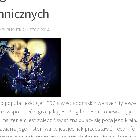
hnicznych
· PUBLISHED
2 LUTEGO 2014
o popularności gier jPRG a więc japońskich wersjach typowyc
ie wspomnieć o grze jaką jest Kingdom Heart opowiadająca h
 marzeniem jest zwiedzić świat znajdujący się poza jego krai
wiania jego historii warto jest jednak przedstawić nieco infor