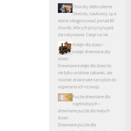
Choroby dietozależne
Obecnie, naukowcy są w
stanie zdiagnozować ponad 80
chorób, których przyczyną jest
złe odżywianie. Cierpi na nie …
Kolejki dla dzieci –
kolejki drewniane dla
dzieci.
Drewniane kolejki dla dzieci to
nie tylko urokliwe zabawki, ale
również doskonałe narzędzie do
wspierania ich rozwoju. …
Puzzle drewniane dla
najmłodszych –
drewniane puzzle dla małych
dzieci
Drewniane puzzle dla