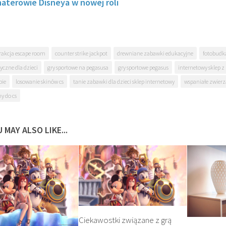
aterowie Disneya w nowej roli
rakcja escape room
counter strike jackpot
drewniane zabawki edukacyjne
fotobudk
yczne dla dzieci
gry sportowe na pegasusa
gry sportowe pegasus
internetowy sklep 
bie
losowanie skinów cs
tanie zabawki dla dzieci sklep internetowy
wspaniałe zwierz
ny do cs
 MAY ALSO LIKE...
Ciekawostki związane z grą