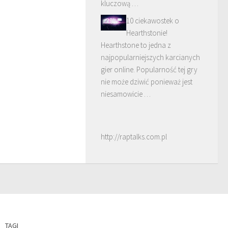
kluczową …
10 ciekawostek o
Hearthstonie!
Hearthstone to jedna z
najpopularniejszych karcianych
gier online. Popularność tej gry
nie może dziwić ponieważ jest
niesamowicie …
http://raptalks.com.pl
TAGI