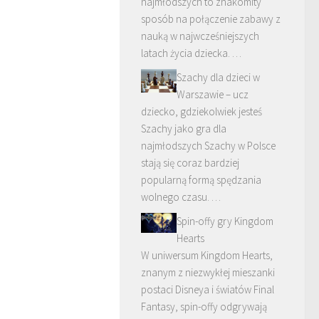
najmłodszych to znakomity
sposób na połączenie zabawy z
nauką w najwcześniejszych
latach życia dziecka. …
Szachy dla dzieci w
Warszawie – ucz
dziecko, gdziekolwiek jesteś
Szachy jako gra dla
najmłodszych Szachy w Polsce
stają się coraz bardziej
popularną formą spędzania
wolnego czasu. …
Spin-offy gry Kingdom
Hearts
W uniwersum Kingdom Hearts,
znanym z niezwykłej mieszanki
postaci Disneya i światów Final
Fantasy, spin-offy odgrywają