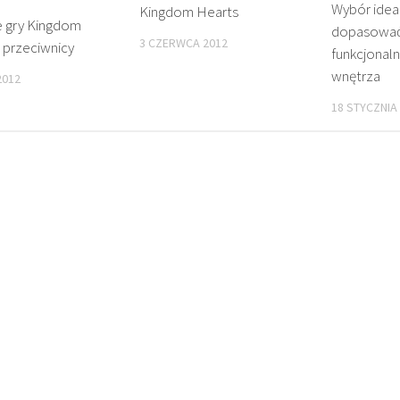
Wybór idea
Kingdom Hearts
e gry Kingdom
dopasować s
3 CZERWCA 2012
 przeciwnicy
funkcjonal
wnętrza
2012
18 STYCZNIA