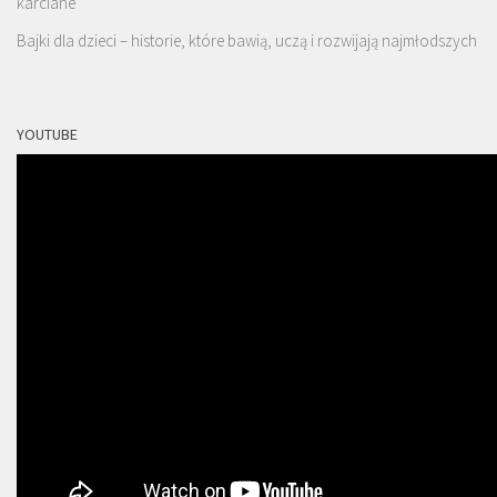
karciane
Bajki dla dzieci – historie, które bawią, uczą i rozwijają najmłodszych
YOUTUBE