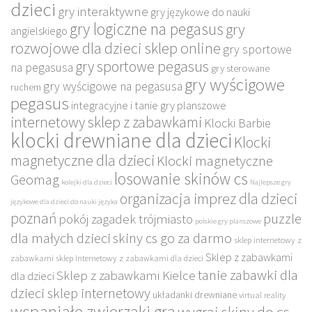
dzieci
gry interaktywne
gry językowe do nauki
gry logiczne na pegasus
gry
angielskiego
rozwojowe dla dzieci sklep online
gry sportowe
gry sportowe pegasus
na pegasusa
gry sterowane
gry wyścigowe
gry wyścigowe na pegasusa
ruchem
pegasus
integracyjne i tanie gry planszowe
internetowy sklep z zabawkami
Klocki Barbie
klocki drewniane dla dzieci
Klocki
magnetyczne dla dzieci
Klocki magnetyczne
losowanie skinów cs
Geomag
kolejki dla dzieci
Najlepsze gry
organizacja imprez dla dzieci
językowe dla dzieci do nauki języka
poznań
puzzle
pokój zagadek trójmiasto
polskie gry planszowe
dla małych dzieci
skiny cs go za darmo
sklep internetowy z
Sklep z zabawkami
zabawkami
sklep internetowy z zabawkami dla dzieci
tanie zabawki dla
Sklep z zabawkami Kielce
dla dzieci
dzieci sklep internetowy
układanki drewniane
virtual reality
wspaniałe zwierzaki gra