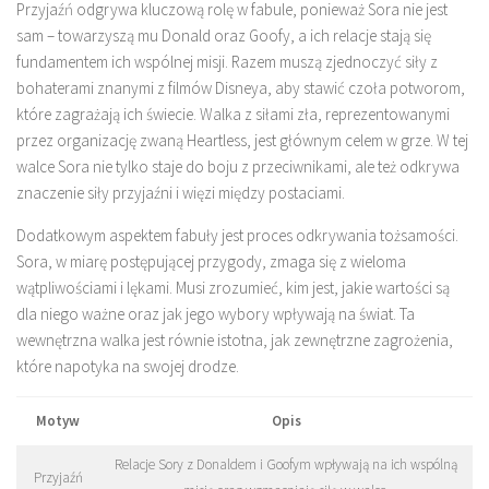
Przyjaźń odgrywa kluczową rolę w fabule, ponieważ Sora nie jest
sam – towarzyszą mu Donald oraz Goofy, a ich relacje stają się
fundamentem ich wspólnej misji. Razem muszą zjednoczyć siły z
bohaterami znanymi z filmów Disneya, aby stawić czoła potworom,
które zagrażają ich świecie. Walka z siłami zła, reprezentowanymi
przez organizację zwaną Heartless, jest głównym celem w grze. W tej
walce Sora nie tylko staje do boju z przeciwnikami, ale też odkrywa
znaczenie siły przyjaźni i więzi między postaciami.
Dodatkowym aspektem fabuły jest proces odkrywania tożsamości.
Sora, w miarę postępującej przygody, zmaga się z wieloma
wątpliwościami i lękami. Musi zrozumieć, kim jest, jakie wartości są
dla niego ważne oraz jak jego wybory wpływają na świat. Ta
wewnętrzna walka jest równie istotna, jak zewnętrzne zagrożenia,
które napotyka na swojej drodze.
Motyw
Opis
Relacje Sory z Donaldem i Goofym wpływają na ich wspólną
Przyjaźń