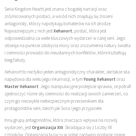
Seria Kingdom Hearts jest znana z bogatej narracji oraz
zróżnicowanych postaci, a wśród nich znajdują się złożeni
antagonisty, którzy napotykają bohaterów na ich drodze.
Najważniejszym z nich jest
Xehanort
, postać, która jest
odpowiedzialna za wiele kluczowych wydarzeń w całej serii. Jego
obsesja na punkcie zdobycia mocy oraz zrozumienia natury światła
i ciemności prowadzi do nieustannych konfliktów, które kształtują
bieg fabuły.
Xehanort to nie tylko jeden antagonistyczny charakter, ale także siła
napędowa dla wielu jego inkarnacji, w tym
Young Xehanort
oraz
Master Xehanort
. Jego manipulacyjne podejście sprawia, że potrafi
zjednoczyć różne siły ciemności do realizacji swoich zamierzeń, co
czyni go niezwykle niebezpiecznym przeciwnikiem dla
protagonistów serii, takich jak Sora i jego przyjaciele.
Inną grupą antagonistów, która znacząco wpływa na rozwój
wydarzeń, jest
Organizacja XIII
. Składająca się z Liczby XII
członków, Organizacja ta łączy w sobie zarówno postacie znane,