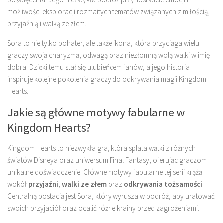
możliwości eksploracji rozmaitych tematów związanych z miłością,
przyjaźnią i walką ze złem.
Sora to nie tylko bohater, ale także ikona, która przyciąga wielu
graczy swoją charyzmą, odwagą oraz niezłomną wolą walki w imię
dobra. Dzięki temu stał się ulubieńcem fanów, a jego historia
inspiruje kolejne pokolenia graczy do odkrywania magii Kingdom
Hearts.
Jakie są główne motywy fabularne w
Kingdom Hearts?
Kingdom Hearts to niezwykła gra, która splata wątki z różnych
światów Disneya oraz uniwersum Final Fantasy, oferując graczom
unikalne doświadczenie. Główne motywy fabularne tej serii krążą
wokół
przyjaźni
,
walki ze złem
oraz
odkrywania tożsamości
.
Centralną postacią jest Sora, który wyrusza w podróż, aby uratować
swoich przyjaciół oraz ocalić różne krainy przed zagrożeniami.