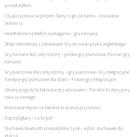
pocket edition
CS jako pomysł na prezent. Skiny cs go za darmo – losowanie
skinów cs
Hearthstone na telefon wymagania – gra karciana
Sklep internetowy z zabawkami. Gry do nauki języka angielskiego
Gry karciane dla całej rodziny – polskie gry planszowe. Poznań gry
karciane
Gry planszowe dla całej rodziny – gry planszowe i Gry integracyjne.
Familijne gry planszowe dla dzieci – Polskie gry integracyjne
Zmiany pogody to także burze z piorunami – The sims 4 cztery pory
roku co nowego
Kreowanie imprez na zlecenie to branża przyszłości
Osprzęt gitary – co to jest?
Słuchawki bluetooth kompatybilne z ps4 – wybór słuchawek dla
gracza