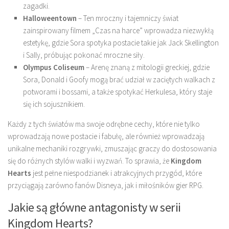
zagadki.
Halloweentown
– Ten mroczny i tajemniczy świat
zainspirowany filmem „Czas na harce” wprowadza niezwykłą
estetykę, gdzie Sora spotyka postacie takie jak Jack Skellington
i Sally, próbując pokonać mroczne siły.
Olympus Coliseum
– Arenę znaną z mitologii greckiej, gdzie
Sora, Donald i Goofy mogą brać udział w zaciętych walkach z
potworami i bossami, a także spotykać Herkulesa, który staje
się ich sojusznikiem.
Każdy z tych światów ma swoje odrębne cechy, które nie tylko
wprowadzają nowe postacie i fabułę, ale również wprowadzają
unikalne mechaniki rozgrywki, zmuszając graczy do dostosowania
się do różnych stylów walki i wyzwań. To sprawia, że
Kingdom
Hearts
jest pełne niespodzianek i atrakcyjnych przygód, które
przyciągają zarówno fanów Disneya, jak i miłośników gier RPG.
Jakie są główne antagonisty w serii
Kingdom Hearts?