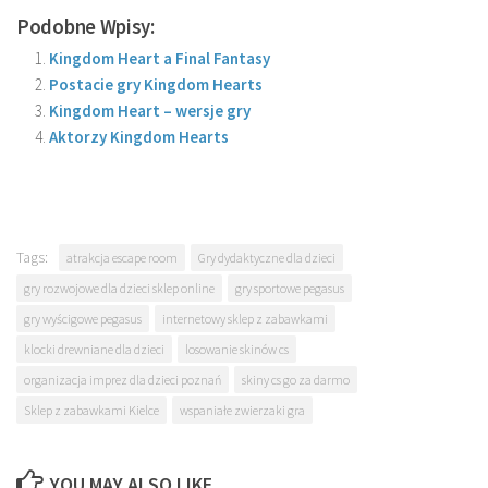
Podobne Wpisy:
Kingdom Heart a Final Fantasy
Postacie gry Kingdom Hearts
Kingdom Heart – wersje gry
Aktorzy Kingdom Hearts
Tags:
atrakcja escape room
Gry dydaktyczne dla dzieci
gry rozwojowe dla dzieci sklep online
gry sportowe pegasus
gry wyścigowe pegasus
internetowy sklep z zabawkami
klocki drewniane dla dzieci
losowanie skinów cs
organizacja imprez dla dzieci poznań
skiny cs go za darmo
Sklep z zabawkami Kielce
wspaniałe zwierzaki gra
YOU MAY ALSO LIKE...