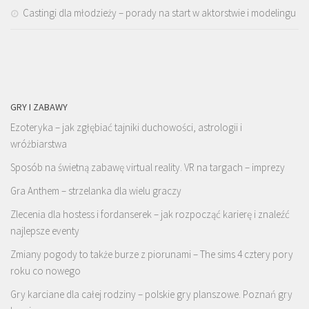
Castingi dla młodzieży – porady na start w aktorstwie i modelingu
GRY I ZABAWY
Ezoteryka – jak zgłębiać tajniki duchowości, astrologii i
wróżbiarstwa
Sposób na świetną zabawę virtual reality. VR na targach – imprezy
Gra Anthem – strzelanka dla wielu graczy
Zlecenia dla hostess i fordanserek – jak rozpocząć karierę i znaleźć
najlepsze eventy
Zmiany pogody to także burze z piorunami – The sims 4 cztery pory
roku co nowego
Gry karciane dla całej rodziny – polskie gry planszowe. Poznań gry