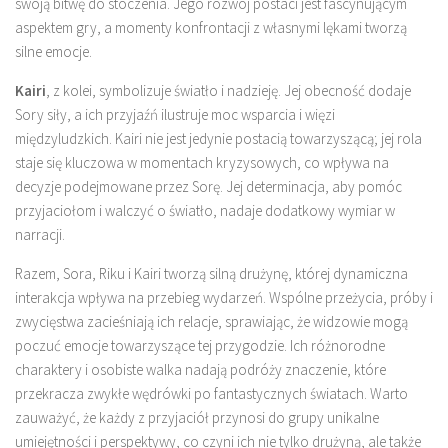
swoją bitwę do stoczenia. Jego rozwój postaci jest fascynującym
aspektem gry, a momenty konfrontacji z własnymi lękami tworzą
silne emocje.
Kairi
, z kolei, symbolizuje światło i nadzieję. Jej obecność dodaje
Sory siły, a ich przyjaźń ilustruje moc wsparcia i więzi
międzyludzkich. Kairi nie jest jedynie postacią towarzyszącą; jej rola
staje się kluczowa w momentach kryzysowych, co wpływa na
decyzje podejmowane przez Sorę. Jej determinacja, aby pomóc
przyjaciołom i walczyć o światło, nadaje dodatkowy wymiar w
narracji.
Razem, Sora, Riku i Kairi tworzą silną drużynę, której dynamiczna
interakcja wpływa na przebieg wydarzeń. Wspólne przeżycia, próby i
zwycięstwa zacieśniają ich relacje, sprawiając, że widzowie mogą
poczuć emocje towarzyszące tej przygodzie. Ich różnorodne
charaktery i osobiste walka nadają podróży znaczenie, które
przekracza zwykłe wędrówki po fantastycznych światach. Warto
zauważyć, że każdy z przyjaciół przynosi do grupy unikalne
umiejętności i perspektywy, co czyni ich nie tylko drużyną, ale także