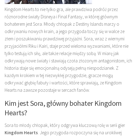
Kingdom Hearts to nie tylko gra, ale prawdziwa podróż przez
różnorodne światy Disneya i Final Fantasy, w której głównym
bohaterem jest Sora. Młody chłopak z Destiny Islands marzy o
odkrywaniu nowych krain, a jego przygoda toczy się w walce ze
złem i poszukiwaniu prawdziwej przyjaźni. Sora, wraz z wiernymi
przyjaciółmi Riku i Kairi, staje przed wieloma wyzwaniami, które nie
tylko testują ich siłę, ale także relacje między sobą. W miarę jak
odkrywają nowe światy i stawiają czoła złożonym antagonistom, ich
historia staje się emocjonalną odyseją pełną niespodzianek. Z
każdym krokiem w tej niezwykłej przygodzie, gracze mogą
odkrywać głębię fabuły i wartości, które sprawiają, że Kingdom
Hearts na zawsze pozostaje w sercach fanów.
Kim jest Sora, główny bohater Kingdom
Hearts?
Sora to młody chłopak, który odgrywa kluczową rolę w serii gier
Kingdom Hearts
. Jego przygoda rozpoczyna się na urokliwej