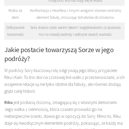
misję oraz wzmacniają siłę w walce.
Walka ze
Konfrontacja z Heartless i innymi wrogami stanowi centralny
złem
element fabuły, zmuszając bohaterów do działania.
Odkrywanie
Sora stawia czoła swoim lękom i wątpliwościom, co pozwala
tożsamości
mu na rozwój osobisty i odkrycie swoich wartości.
Jakie postacie towarzyszą Sorze w jego
podróży?
W podróży Sory kluczową rolę odgrywają jego bliscy przyjaciele:
Riku i Kairi. To trio stoi na czołowej linii walki z przeciwnościami, a ich
wzajemne relacje są nie tylko istotne dla fabuły, ale również dodają
głębi całej historii.
Riku
jest postacią złożoną, zmagającą się z własnymi demonami.
Jego walka z ciemnością, która czasem prowadzi go na
niebezpieczne ścieżki, stawia go w opozycji do Sory. Mimo to, Riku
staje się nieodłącznym elementem podróży, pokazując, że każdy ma