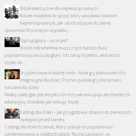
Wózki elektryczne dla niepełnosprawnych
Wózek inwalidzki to sprzęt, który umożliwia osobom
niepełnosprawnym, jak i dochodzącym do pełnej
sprawności fizycznej po wypadku, …
Osprzęt gitary – co to jest?
Wśród instrumentów muzycznych bardzo dużą
popularnością cieszą się gitary. Ich zakup to jedno, ale bardzo
często do …
Gry planszowe w dobrej cenie – tanie gry planszowe i Gry
integracyjne dla dzieci. Poznań polskie gry planszowe i
karciane dla dzieci
Wielką zaletą gier jest nie tylko ich rozrywkowa opcja ale również ich
edukacyjny charakter jaki oferują. Każdy …
Castingi dla dzieci – jak przygotować dziecko do pierwszych
występów przed kamerą
Castingi dla dzieci to temat, który zyskuje na popularności i
zainteresowaniu w ostatnich latach. Można zauważyć, że …