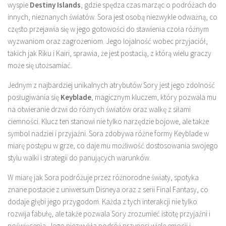
wyspie
Destiny Islands
, gdzie spędza czas marząc o podróżach do
innych, nieznanych światów. Sora jest osobą niezwykle odważną, co
często przejawia się w jego gotowości do stawienia czoła różnym
wyzwaniom oraz zagrożeniom. Jego lojalność wobec przyjaciół,
takich jak Riku i Kairi, sprawia, że jest postacią, z którą wielu graczy
może się utożsamiać.
Jednym z najbardziej unikalnych atrybutów Sory jest jego zdolność
posługiwania się
Keyblade
, magicznym kluczem, który pozwala mu
na otwieranie drzwi do różnych światów oraz walkę z siłami
ciemności. Klucz ten stanowi nie tylko narzędzie bojowe, ale także
symbol nadziei i przyjaźni. Sora zdobywa różne formy Keyblade w
miarę postępu w grze, co daje mu możliwość dostosowania swojego
stylu walki i strategii do panujących warunków.
W miarę jak Sora podróżuje przez różnorodne światy, spotyka
znane postacie z uniwersum Disneya oraz z serii Final Fantasy, co
dodaje głębi jego przygodom. Każda z tych interakcji nie tylko
rozwija fabułę, ale także pozwala Sory zrozumieć istotę przyjaźni i
poświęcenia. Jego niezwykła podróż przynosi wiele emocji i