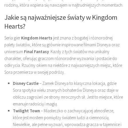
rodziną, która wspiera się nawzajem w najtrudniejszych momentach.
Jakie są najważniejsze światy w Kingdom
Hearts?
Seria gier
Kingdom Hearts
jest znana z bogatej i różnorodnej
palety światów, które są głównie inspirowane filmami Disneya oraz
uniwersum
Final Fantasy
. Każdy z tych światów ma unikalny
charakter, oferując graczom różnorodne wyzwania i postacie do
odkrycia. Rzućmy okiem na niektóre z najważniejszych miejsc, które
Sora przemierza w swojej podróży.
Disney Castle
– Zamek Disneya to klasyczna lokacja, gdzie
Sora spotyka wielu znanych bohaterów Disneya oraz staje w
obliczu zagrożeń ze strony mrocznych sił. Jest to miejsce, które
emanuje radością i magią.
Twilight Town
– Miasteczko o zachwycającej atmosferze,
które jest mostem pomiędzy światem ludzi a ciemnością.
Niewielkie, ale pełne wyzwań, wprowadza gracza w tajemnice i