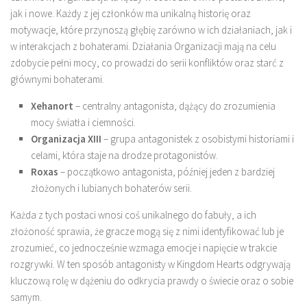
jak i nowe. Każdy z jej członków ma unikalną historię oraz
motywacje, które przynoszą głębię zarówno w ich działaniach, jak i
w interakcjach z bohaterami. Działania Organizacji mają na celu
zdobycie pełni mocy, co prowadzi do serii konfliktów oraz starć z
głównymi bohaterami.
Xehanort
– centralny antagonista, dążący do zrozumienia
mocy światła i ciemności.
Organizacja XIII
– grupa antagonistek z osobistymi historiami i
celami, która staje na drodze protagonistów.
Roxas
– początkowo antagonista, później jeden z bardziej
złożonych i lubianych bohaterów serii.
Każda z tych postaci wnosi coś unikalnego do fabuły, a ich
złożoność sprawia, że gracze mogą się z nimi identyfikować lub je
zrozumieć, co jednocześnie wzmaga emocje i napięcie w trakcie
rozgrywki. W ten sposób antagonisty w Kingdom Hearts odgrywają
kluczową rolę w dążeniu do odkrycia prawdy o świecie oraz o sobie
samym.