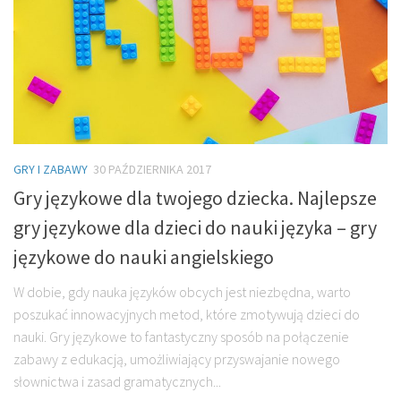
GRY I ZABAWY
30 PAŹDZIERNIKA 2017
Gry językowe dla twojego dziecka. Najlepsze
gry językowe dla dzieci do nauki języka – gry
językowe do nauki angielskiego
W dobie, gdy nauka języków obcych jest niezbędna, warto
poszukać innowacyjnych metod, które zmotywują dzieci do
nauki. Gry językowe to fantastyczny sposób na połączenie
zabawy z edukacją, umożliwiający przyswajanie nowego
słownictwa i zasad gramatycznych...