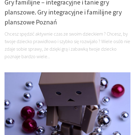
Gry familijne – integracyjne i tanie gry
planszowe. Gry integracyjne i familijne gry
planszowe Poznań
Chcesz spędzić aktywnie czas ze swoim dzieckiem ? Chcesz, by
twoje dziecko prawidłowo i szybko się rozwijało ? Wiele osób nie
zdaje sobie sprawy, że dzięki grą i zabawką twoje dziecko
poznaje bardzo wiele...