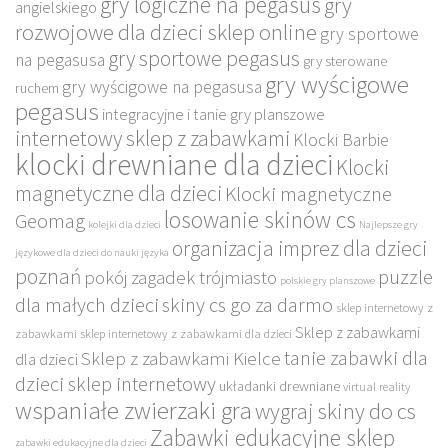
gry logiczne na pegasus
gry
angielskiego
rozwojowe dla dzieci sklep online
gry sportowe
gry sportowe pegasus
na pegasusa
gry sterowane
gry wyścigowe
gry wyścigowe na pegasusa
ruchem
pegasus
integracyjne i tanie gry planszowe
internetowy sklep z zabawkami
Klocki Barbie
klocki drewniane dla dzieci
Klocki
magnetyczne dla dzieci
Klocki magnetyczne
losowanie skinów cs
Geomag
kolejki dla dzieci
Najlepsze gry
organizacja imprez dla dzieci
językowe dla dzieci do nauki języka
poznań
puzzle
pokój zagadek trójmiasto
polskie gry planszowe
dla małych dzieci
skiny cs go za darmo
sklep internetowy z
Sklep z zabawkami
zabawkami
sklep internetowy z zabawkami dla dzieci
tanie zabawki dla
Sklep z zabawkami Kielce
dla dzieci
dzieci sklep internetowy
układanki drewniane
virtual reality
wspaniałe zwierzaki gra
wygraj skiny do cs
Zabawki edukacyjne sklep
zabawki edukacyjne dla dzieci