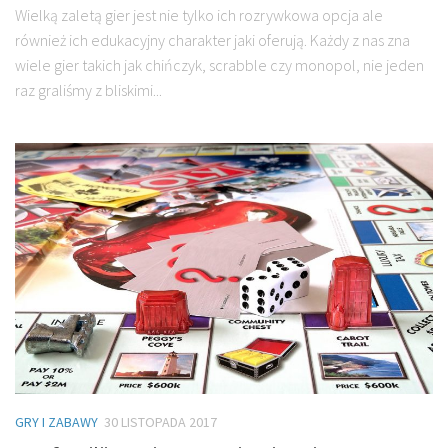
Wielką zaletą gier jest nie tylko ich rozrywkowa opcja ale
również ich edukacyjny charakter jaki oferują. Każdy z nas zna
wiele gier takich jak chińczyk, scrabble czy monopol, nie jeden
raz graliśmy z bliskimi...
GRY I ZABAWY
30 LISTOPADA 2017