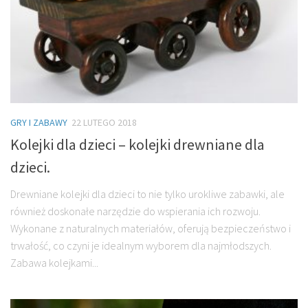
GRY I ZABAWY
22 LUTEGO 2018
Kolejki dla dzieci – kolejki drewniane dla
dzieci.
Drewniane kolejki dla dzieci to nie tylko urokliwe zabawki, ale
również doskonałe narzędzie do wspierania ich rozwoju.
Wykonane z naturalnych materiałów, oferują bezpieczeństwo i
trwałość, co czyni je idealnym wyborem dla najmłodszych.
Zabawa kolejkami...