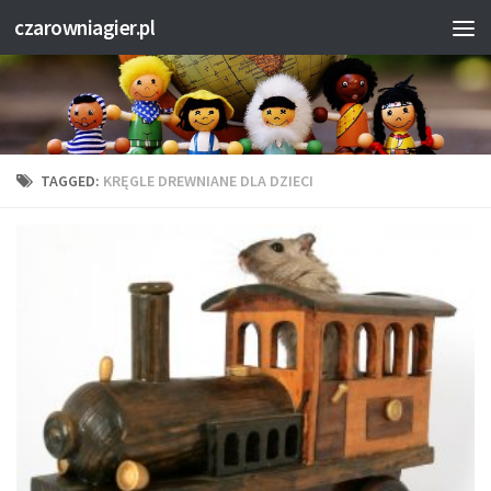
czarowniagier.pl
TAGGED:
KRĘGLE DREWNIANE DLA DZIECI