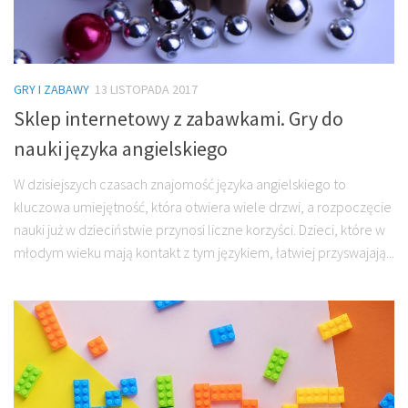
GRY I ZABAWY
13 LISTOPADA 2017
Sklep internetowy z zabawkami. Gry do
nauki języka angielskiego
W dzisiejszych czasach znajomość języka angielskiego to
kluczowa umiejętność, która otwiera wiele drzwi, a rozpoczęcie
nauki już w dzieciństwie przynosi liczne korzyści. Dzieci, które w
młodym wieku mają kontakt z tym językiem, łatwiej przyswajają...