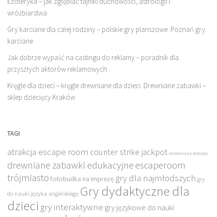
Ezoteryka – jak zgłębiać tajniki duchowości, astrologii i
wróżbiarstwa
Gry karciane dla całej rodziny – polskie gry planszowe. Poznań gry
karciane
Jak dobrze wypaść na castingu do reklamy – poradnik dla
przyszłych aktorów reklamowych
Kręgle dla dzieci – kręgle drewniane dla dzieci. Drewniane zabawki –
sklep dziecięcy Kraków
TAGI
atrakcja escape room
counter strike jackpot
drewniana kolejka
drewniane zabawki edukacyjne
escaperoom
trójmiasto
gry dla najmłodszych
fotobudka na imprezę
gry
Gry dydaktyczne dla
do nauki języka angielskiego
dzieci
gry interaktywne
gry językowe do nauki